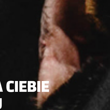
 CIEBIE
U