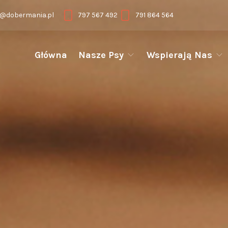
@dobermania.pl
797 567 492
791 864 564
Główna
Nasze Psy
Wspierają Nas