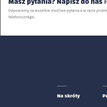
Masz pytania? Napisz do nas
Odpowiemy na wszelkie możliwe pytania a w razie prob
telefonicznego.
Na skróty
P