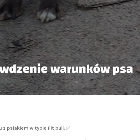
rawdzenie warunków psa
z psiakiem w typie Pit bull
. ✅️