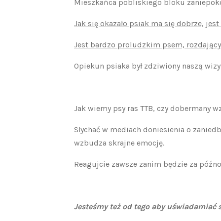
Mieszkańca pobliskiego bloku zaniepokoi
Jak się okazało psiak ma się dobrze, jest
Jest bardzo proludzkim psem, rozdający
Opiekun psiaka był zdziwiony naszą wizy
Jak wiemy psy ras TTB, czy dobermany w
Słychać w mediach doniesienia o zaniedb
wzbudza skrajne emocję.
Reagujcie zawsze zanim będzie za późno 
Jesteśmy też od tego aby uświadamiać 