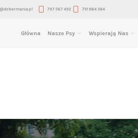
@dobermania.pl
797 567 492
791 864 564
Główna
Nasze Psy
Wspierają Nas