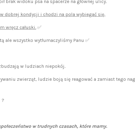
ł brak widoku psa na spacerze na głównej ulicy.
 w dobrej kondycji i chodzi na pola wybiegać się.
m wręcz całuski.
✅️
tą ale wszystko wytłumaczyliśmy Panu ✅️
zbudzają w ludziach niepokój.
ywaniu zwierząt, ludzie boją się reagować a zamiast tego nag
?️
społeczeństwo w trudnych czasach, które mamy.