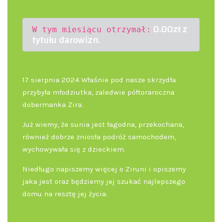
0.00zł z
W tym miesiącu otrzymał:
tytułu darowizn.
17 sierpnia 2024 Właśnie pod nasze skrzydła
przybyła młodziutka, zaledwie półtoraroczna
dobermanka Zira.
Już wiemy, że sunia jest łagodna, przekochana,
również dobrze zniosła podróż samochodem,
wychowywała się z dzieckiem.
Niedługo napiszemy więcej o Ziruni i opiszemy
jaka jest oraz będziemy jej szukać najlepszego
domu na resztę jej życia.