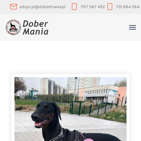
adopcje@dobermania.pl
797 567 492
791 864 564