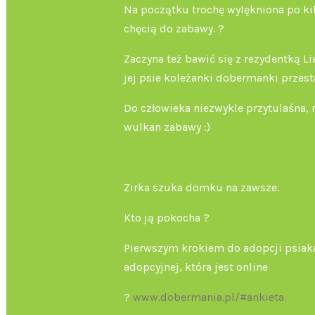
Na początku trochę wylękniona po kil
chęcią do zabawy. ?
Zaczyna też bawić się z rezydentką L
jej psie koleżanki dobermanki przesta
Do człowieka niezwykle przytulaśna, 
wulkan zabawy :)
Zirka szuka domku na zawsze.
Kto ją pokocha ?
Pierwszym krokiem do adopcji psiaka
adopcyjnej, która jest online
?
www.dobermania.pl/#ankieta