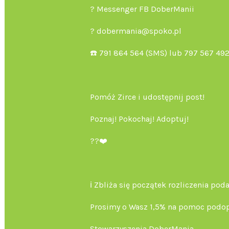
? Messenger FB DoberManii
? dobermania@spoko.pl
☎️ 791 864 564 (SMS) lub 797 567 49
Pomóż Zirce i udostępnij post!
Poznaj! Pokochaj! Adoptuj!
??❤️
ℹ️ Zbliża się początek rozliczenia po
Prosimy o Wasz 1,5% na pomoc podo
Stowarzyszenia DoberMania