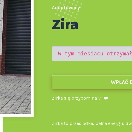
Adoptowany
Zira
W tym miesiącu otrzyma
WPŁAĆ 
Zirka się przypomina ??❤️
Zirka to przesłodka, pełna energii, 