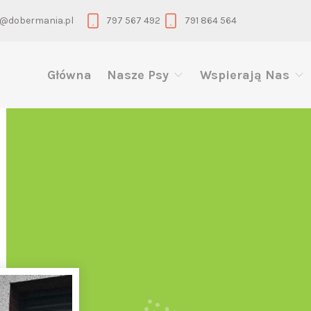
@dobermania.pl
797 567 492
791 864 564
Główna
Nasze Psy
Wspierają Nas